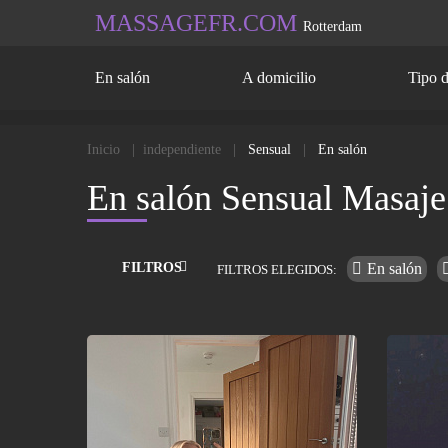
MASSAGEFR.COM
Rotterdam
En salón
A domicilio
Tipo 
Inicio
independiente
Sensual
En salón
En salón Sensual Masaje
FILTROS
En salón
FILTROS ELEGIDOS: