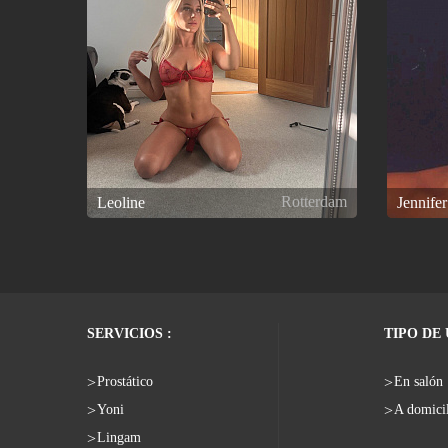
Rotterdam
Leoline
Jennife
SERVICIOS :
TIPO DE
Prostático
En salón
Yoni
A domici
Lingam