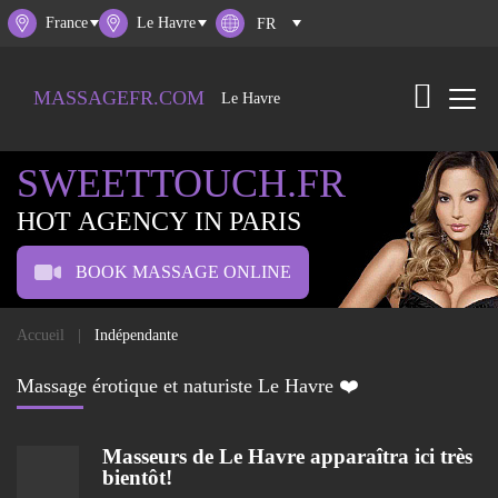
France
Le Havre
MASSAGEFR.COM
Le Havre
SWEETTOUCH.FR
HOT AGENCY IN PARIS
BOOK MASSAGE ONLINE
Accueil
Indépendante
Massage érotique et naturiste Le Havre ❤️
Masseurs de
Le Havre
apparaîtra ici très
bientôt!