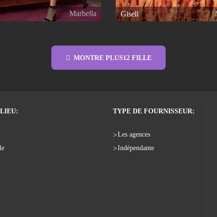
Marbella
Gisell
MONTRE PLUS
12
FILLE
LIEU:
TYPE DE FOURNISSEUR:
Les agences
le
Indépendante