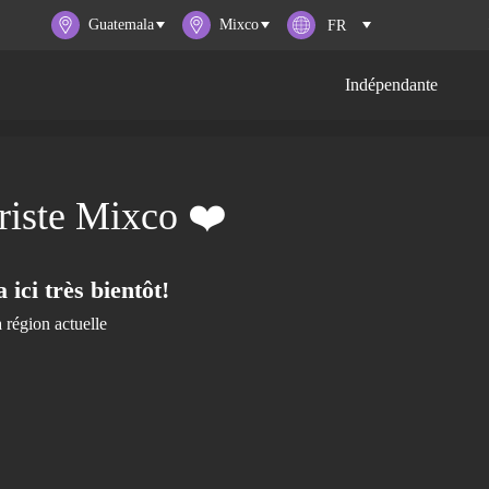
Guatemala
Mixco
Indépendante
riste Mixco ❤️
ici très bientôt!
 région actuelle